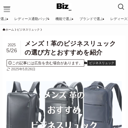
で選ぶ
レディース通勤バッグ
機能で選ぶ
ブランドで選ぶ
レディース
ホーム
ビジネスリュック
トップページへ
ビジネスリュック一覧
メンズ！革のビジネスリュック
2025
アマゾンでお得に買う
5/26
の選び方とおすすめを紹介
この記事には広告を含む場合があります。
ビジネスリュック
2025年5月26日
ビジネスリュックのランキング
Amazonでお得に購入