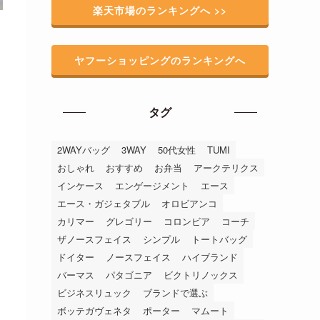
楽天市場のランキングへ >>
ヤフーショッピングのランキングへ
タグ
2WAYバッグ
3WAY
50代女性
TUMI
おしゃれ
おすすめ
お弁当
アークテリクス
インケース
エンゲージメント
エース
エース・ガジェタブル
オロビアンコ
カリマー
グレゴリー
コロンビア
コーチ
ザノースフェイス
シンプル
トートバッグ
ドイター
ノースフェイス
ハイブランド
バーマス
パタゴニア
ビクトリノックス
ビジネスリュック
ブランドで選ぶ
ボッテガヴェネタ
ポーター
マムート